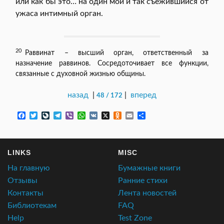
или как бы это… на один мой и так съежившийся от
ужаса интимный орган.
20
Раввинат – высший орган, ответственный за
назначение раввинов. Сосредоточивает все функции,
связанные с духовной жизнью общины.
назад
|
|
вперед
48 / 172
F
T
L
T
V
W
V
X
O
E
О
a
w
i
e
i
h
K
d
m
т
c
i
v
l
b
a
n
a
п
e
t
e
e
e
t
o
i
р
b
t
J
g
r
s
k
l
а
LINKS
MISC
o
e
o
r
A
l
в
o
r
u
a
p
a
и
На главную
Бумажные книги
k
r
m
p
s
т
n
s
ь
Отзывы
Ранние стихи
a
n
Контакты
Лента новостей
l
i
k
Библиотекам
FAQ
i
Help
Test Zone