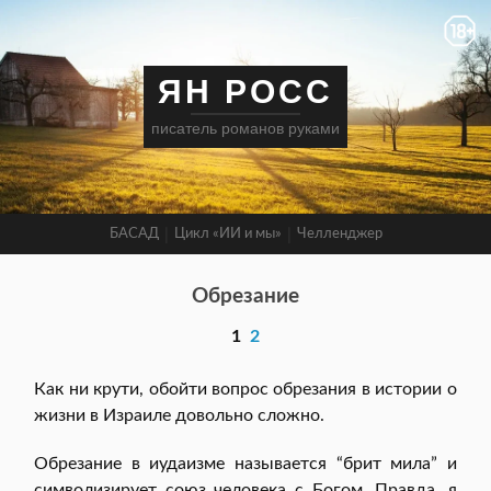
ЯН РОСС
писатель романов руками
БАСАД
Цикл «ИИ и мы»
Челленджер
Обрезание
1
2
Как ни крути, обойти вопрос обрезания в истории о
жизни в Израиле довольно сложно.
Обрезание в иудаизме называется “брит мила” и
символизирует союз человека с Богом. Правда, я