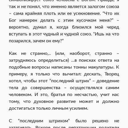
так и не понял, что именно является залогом союза
– сама крайняя плоть или ее усекновение. “Что их
Бог намерен делать с этим кусочком меня?” –
вероятно, думал я, когда близился мой черед
вступать в этот чудный и чудной союз. “Ишь на что
позарился, зачем он ему?”
Как не странно,.. (или, наоборот, странно –
затрудняюсь определиться) …в поисках ответа на
подобные вопросы написаны тонны макулатуры. К
примеру, я только что вычитал: дескать, Творец
хотел, чтобы этот “последний штрих” – доведение
тела до совершенства – осуществлялся самим
человеком. И это, братья по несчастью, учит нас
тому, что духовное развитие может и должно
достигаться только личным усилием.
С “последним штрихом” было решено не
затягивать. Вскоре после репатриации родители