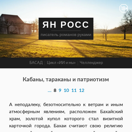
ЯН РОСС
писатель романов руками
БАСАД
Цикл «ИИ и мы»
Челленджер
Кабаны, тараканы и патриотизм
…
8
9
10
11
12
А неподалеку, безотносительно к ветрам и иным
атмосферным явлениям, расположен Бахайский
храм, золотой купол которого стал визитной
карточкой города. Бахаи считают свою религию