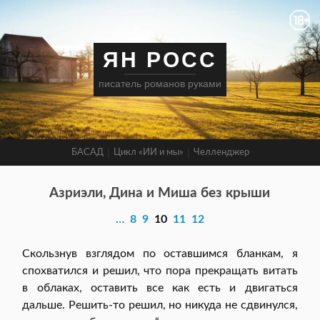
ЯН РОСС
писатель романов руками
БАСАД
Цикл «ИИ и мы»
Челленджер
Азриэли, Дина и Миша без крыши
…
8
9
10
11
12
Скользнув взглядом по оставшимся бланкам, я
спохватился и решил, что пора прекращать витать
в облаках, оставить все как есть и двигаться
дальше. Решить-то решил, но никуда не сдвинулся,