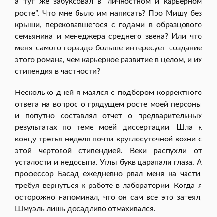
а тут же забуксовал в “личностном и карьерном
росте”. Что мне было им написать? Про Мишу без
крыши, перековавшегося с годами в образцового
семьянина и менеджера среднего звена? Или что
меня самого гораздо больше интересует создание
этого романа, чем карьерное развитие в целом, и их
стипендия в частности?
Несколько дней я маялся с подбором корректного
ответа на вопрос о грядущем росте моей персоны
и попутно составлял отчет о предварительных
результатах по теме моей диссертации. Шла к
концу третья неделя почти круглосуточной возни с
этой чертовой стипендией. Веки распухли от
усталости и недосыпа. Углы букв царапали глаза. А
профессор Басад ежедневно рвал меня на части,
требуя вернуться к работе в лаборатории. Когда я
осторожно напоминал, что он сам все это затеял,
Шмуэль лишь досадливо отмахивался.