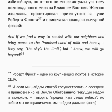
избитейшую, но оттого не менее актуальную тему
долгожданного мира на Ближнем Востоке. Желчно
изгаляясь, процитировал притянутого за уши
37
Роберта Фроста
и припечатал слащаво-вычурной
фразой:
And if we find a way to coexist with our neighbors and
bring peace to the Promised Land of milk and honey, –
they say, “the sky’s the limit”, but I know, we will go
38
beyond!
37
Роберт Фрост – один из крупнейших поэтов в истории
США.
38
И если мы найдем способ сосуществовать с соседями
и принесем мир на Землю Обетованную, текущую медом
и молоком, – говорят, “предел нам лишь небеса”, но
небом мы не ограничимся, мы пойдем дальше! (англ.)