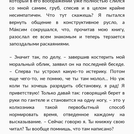
который в его воображении уже полностью слился
со мной самим, груб, спесив и в целом крайне
несимпатичен. Что тут скажешь? Я пытался
вернуть общение в конструктивное русло, а
Ма́ксим сокрушался, что, прочитав мою книгу,
разослал ее всем знакомым и теперь терзается
запоздалыми раскаяниями.
– Значит так, по делу, – завершив костерить мой
моральный облик, заявил он на последней беседе.
– Сперва ты устроил какую-то истерику. Потом
еще чего-то, не помню, че ты там молол… Но уж
коли ты хочешь разрядить обстановку, я рад! Я
приветствую! Только давай так: говорящий берет в
руки по гантеле и становится на одну ногу, – это у
колхозника такой первобытный способ
нормировать время, отведенное каждому на
высказывание. – Сейчас говорю я. Ты книжку свою
читал? Ты вообще помнишь, что там написано?