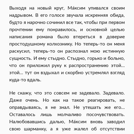
Выходя на новый круг, Ма́ксим упивался своим
надрывом. В его голосе звучала искренняя обида,
будто я нарочно сочинил все так, чтобы при первом
прочтении ему понравилось, и основной целью
написания романа было втереться в доверие
простодушному колхознику. Но теперь-то он меня
раскусил, теперь-то он распознал мою истинную
сущность. И ему стыдно. Стыдно, горько и больно,
что он приложил руку к распространению этой…
этой… тут он вздыхал и скорбно устремлял взгляд
куда-то вдаль.
Не скажу, что это совсем не задевало. Задевало.
Даже очень. Но как на такое реагировать, не
оправдываясь, я не знал. Не утешать же его…
Оставалось лишь молчаливо посочувствовать.
Налюбовавшись далью, Ма́ксим вновь заводил
свою шарманку, а я уже жалел об отсутствии