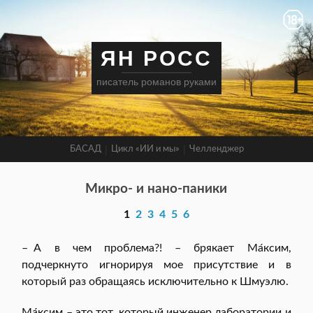
ЯН РОСС
писатель романов руками
БАСАД
Цикл «ИИ и мы»
Челленджер
Микро- и нано-паники
1
2
3
4
5
6
– А в чем проблема?! – брякает Ма́ксим,
подчеркнуто игнорируя мое присутствие и в
который раз обращаясь исключительно к Шмуэлю.
Ма́ксим – это тот, который инженер лаборатории и