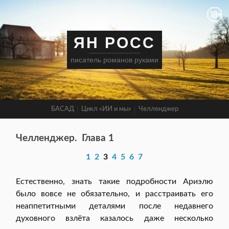
ЯН РОСС
писатель романов руками
БАСАД
Цикл «ИИ и мы»
Челленджер
Челленджер.
Глава 1
1
2
3
4
5
6
7
Естественно, знать такие подробности Ариэлю
было вовсе не обязательно, и расстраивать его
неаппетитными деталями после недавнего
духовного взлёта казалось даже несколько