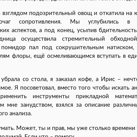
 взглядом подозрительный овощ и откатила на к
очаг сопротивления. Мы углубились в 
ких аспектов, а под конец, усыпив бдительность
дница осуществила стремительный обходно
 помидор пал под сокрушительным натиском, 
лям флоры, ещё осмеливающимся вступать в ед
убрала со стола, я заказал кофе, а Ирис – неч
мое. Я посоветовал, вместо того чтобы искать а
применить инструменты прикладной математ
м мне занудством, взялся за описание различ
го анализа.
мать. Может, ты и прав, мы уже столько времени
одумай. Если что – помогу.