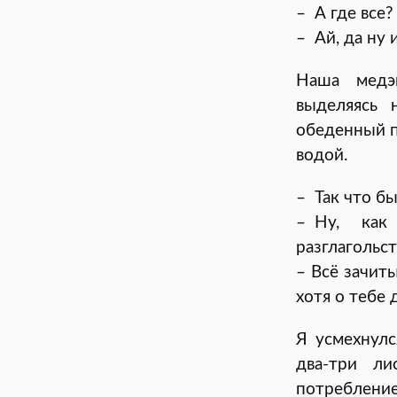
– А где все?
– Ай, да ну 
Наша медэ
выделяясь 
обеденный п
водой.
– Так что бы
– Ну, как
разглагольст
– Всё зачиты
хотя о тебе 
Я усмехнулс
два-три л
потребление