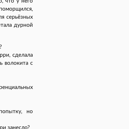
о, что у него
 поморщился,
ля серьёзных
етала дурной
?
рри, сделала
ь волокита с
ренциальных
попытку, но
бри занесло?