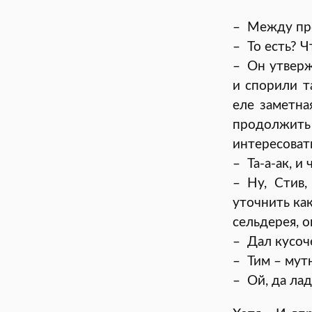
– Между про
– То есть? Ч
– Он утверж
и спорили т
еле заметна
продолжит
интересовать
– Та-а-ак, и
– Ну, Стив
уточнить ка
сельдерея, о
– Дал кусоч
– Тим – мут
– Ой, да ла