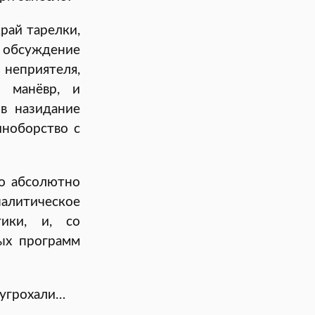
рай тарелки,
обсуждение
 неприятеля,
й манёвр, и
в назидание
иноборство с
то абсолютно
налитическое
ики, и, со
ных программ
 угрохали…