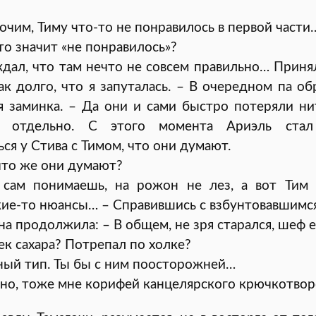
чим, Тиму что-то не понравилось в первой части
то значит «не понравилось»?
дал, что там нечто не совсем правильно… Приня
ак долго, что я запуталась. – В очередном па об
я заминка. – Да они и сами быстро потеряли н
ь отдельно. С этого момента Ариэль стал
ся у Стива с Тимом, что они думают.
 что же они думают?
, сам понимаешь, на рожон не лез, а вот Тим 
кие-то нюансы… – Справившись с взбунтовавшимс
на продолжила: – В общем, не зря старался, шеф е
ек сахара? Потрепал по холке?
ный тип. Ты бы с ним поосторожней…
дно, тоже мне корифей канцелярского крючкотво