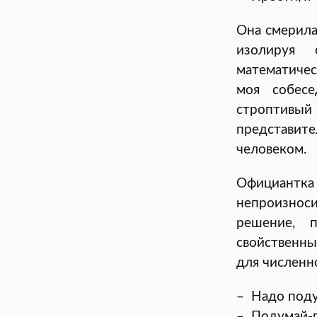
Она смерила
изолируя 
математичес
моя собесе
строптивый
представите
человеком.
Официантка 
непроизноси
решение, 
свойственны
для численно
– Надо поду
– Подумай-п