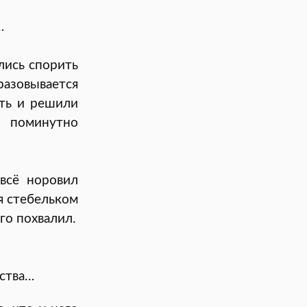
…
лись спорить
разовывается
ить и решили
 поминутно
всё норовил
я стебельком
го похвалил.
рства…