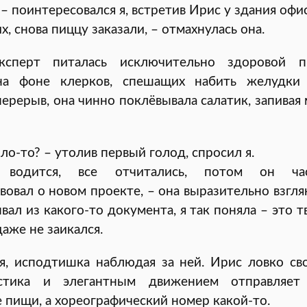
 – поинтересовался я, встретив Ирис у здания офис
их, снова пиццу заказали, – отмахнулась она.
ксперт питалась исключительно здоровой п
на фоне клерков, спешащих набить желудки
ерерыв, она чинно поклёвывала салатик, запивая
ло-то? – утолив первый голод, спросил я.
 водится, все отчитались, потом он ча
вовал о новом проекте, – она выразительно взгля
вал из какого-то документа, я так поняла – это т
даже не заикался.
я, исподтишка наблюдая за ней. Ирис ловко св
истика и элегантным движением отправляет
 пищи, а хореографический номер какой-то.