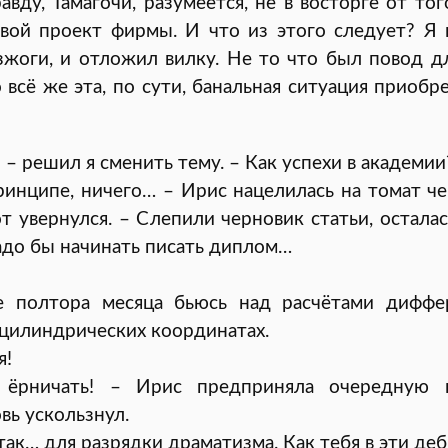
вду, Тамагочи, разумеется, не в восторге от тог
вой проект фирмы. И что из этого следует? Я
зжоги, и отложил вилку. Не то что был повод д
о всё же эта, по сути, банальная ситуация приобр
 – решил я сменить тему. – Как успехи в академии
ринципе, ничего… – Ирис нацелилась на томат че
от увернулся. – Слепили черновик статьи, осталас
адо бы начинать писать диплом…
е полтора месяца бьюсь над расчётами диффе
 цилиндрических координатах.
я!
 ёрничать! – Ирис предприняла очередную 
вь ускользнул.
так… для разрядки драматизма. Как тебя в эти де