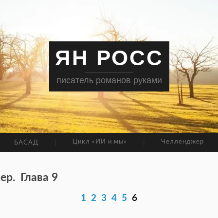
ЯН РОСС
писатель романов руками
Цикл «ИИ и мы»
Челленджер
БАСАД
ер.
Глава 9
1
2
3
4
5
6