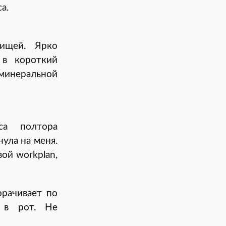
а.
ищей. Ярко
 в короткий
 минеральной
са полтора
нула на меня.
вой workplan,
орачивает по
 в рот. Не