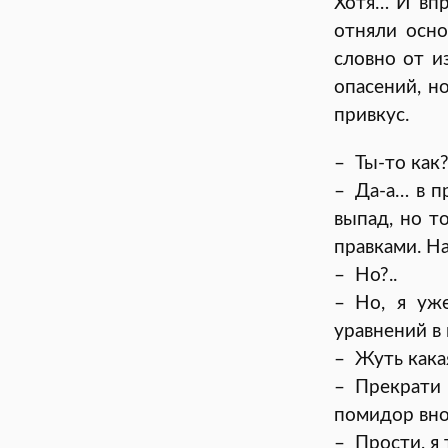
Хотя… И впра
отняли осно
словно от и
опасений, н
привкус.
– Ты-то как?
– Да-а… в п
выпад, но т
правками. Н
– Но?..
– Но, я уж
уравнений в
– Жуть кака
– Прекрати
помидор вно
– Прости, я 