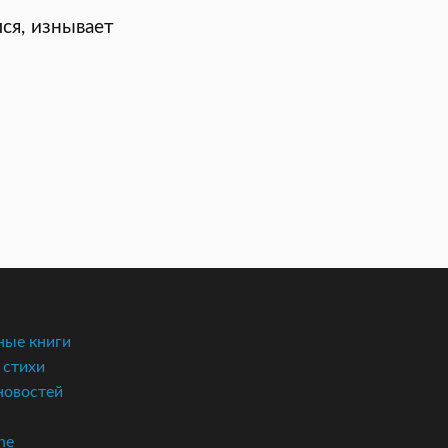
ся, изнывает
ые книги
 стихи
новостей
ne