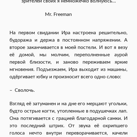
зрителей своих я немножечко волнуюсь…
Mr. Freeman
На первом свидании Ира настроена решительно,
будоража и держа в постоянном напряжении. А
второе заканчивается в моей постели. И вот я везу
её домой, мы молчим, переполненные аурой
первой близости, и заново переживаем яркие
мгновения. Подъезжаем, Ира выходит из машины,
одёргивает юбку и произносит всего одно слово:
– Сволочь.
Взгляд её затуманен и на дне его мерцают угольки,
будто острые когти, утопленные в подушечках лап.
Она потягивается с грацией благодарной самки. И
это последний штрих. От звука её охрипшего
голоса нечто внутри переворачивается, качели