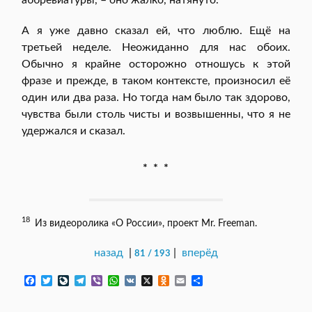
аббревиатуры, – оно жалко, натянуто.
А я уже давно сказал ей, что люблю. Ещё на
третьей неделе. Неожиданно для нас обоих.
Обычно я крайне осторожно отношусь к этой
фразе и прежде, в таком контексте, произносил её
один или два раза. Но тогда нам было так здорово,
чувства были столь чисты и возвышенны, что я не
удержался и сказал.
* * *
18
Из видеоролика «O России», проект Mr. Freeman.
назад
|
|
вперёд
81 / 193
F
T
L
T
V
W
V
X
O
E
О
a
w
i
e
i
h
K
d
m
т
c
i
v
l
b
a
n
a
п