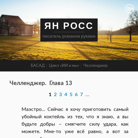
ЯН РОСС
писатель романов руками
БАСАД
Цикл «ИИ и мы»
Челленджер
Челленджер.
Глава 13
1
2
3
4
5
6
7
…
Маэстро… Сейчас я хочу приготовить самый
убойный коктейль из тех, что я знаю, а вы
будьте добры – смягчите силу удара, как
можете. Мне-то уже всё равно, а вот за