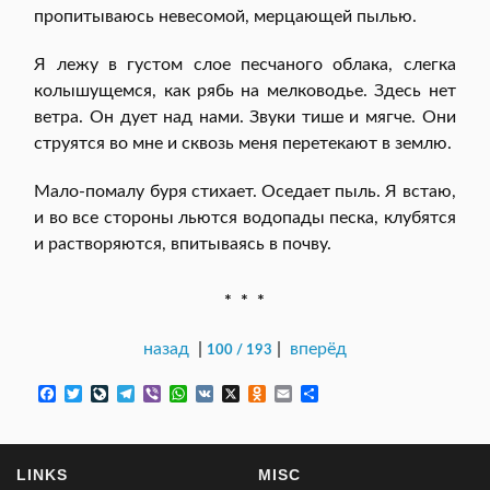
пропитываюсь невесомой, мерцающей пылью.
Я лежу в густом слое песчаного облака, слегка
колышущемся, как рябь на мелководье. Здесь нет
ветра. Он дует над нами. Звуки тише и мягче. Они
струятся во мне и сквозь меня перетекают в землю.
Мало-помалу буря стихает. Оседает пыль. Я встаю,
и во все стороны льются водопады песка, клубятся
и растворяются, впитываясь в почву.
* * *
назад
|
|
вперёд
100 / 193
F
T
L
T
V
W
V
X
O
E
О
a
w
i
e
i
h
K
d
m
т
c
i
v
l
b
a
n
a
п
e
t
e
e
e
t
o
i
р
b
t
J
g
r
s
k
l
а
LINKS
MISC
o
e
o
r
A
l
в