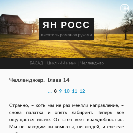
ЯН РОСС
писатель романов руками
БАСАД
Цикл «ИИ и мы»
Челленджер
Челленджер.
Глава 14
…
8
9
10
11
12
Странно, – хоть мы не раз меняли направление, –
снова палатка и опять лабиринт. Теперь всё
ощущается иначе. От стен веет враждебностью.
Мы не находим ни комнаты, ни людей, и еле-еле