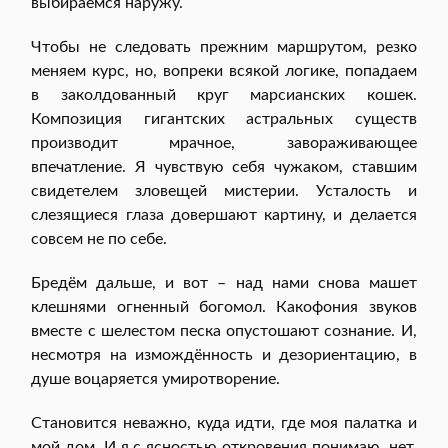
выбираемся наружу.
Чтобы не следовать прежним маршрутом, резко
меняем курс, но, вопреки всякой логике, попадаем
в заколдованный круг марсианских кошек.
Композиция гигантских астральных существ
производит мрачное, завораживающее
впечатление. Я чувствую себя чужаком, ставшим
свидетелем зловещей мистерии. Усталость и
слезящиеся глаза довершают картину, и делается
совсем не по себе.
Бредём дальше, и вот – над нами снова машет
клешнями огненный богомол. Какофония звуков
вместе с шелестом песка опустошают сознание. И,
несмотря на измождённость и дезориентацию, в
душе воцаряется умиротворение.
Становится неважно, куда идти, где моя палатка и
мой дом. И я с ясностью откровения понимаю, нет,