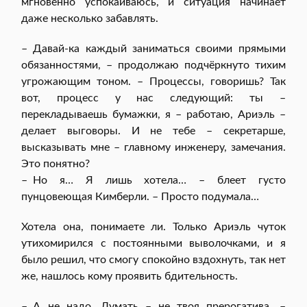
мгновенно успокаиваюсь, и ситуация начинает
даже несколько забавлять.
– Давай-ка каждый заниматься своими прямыми
обязанностями, – продолжаю подчёркнуто тихим
угрожающим тоном. – Процессы, говоришь? Так
вот, процесс у нас следующий: ты –
перекладываешь бумажки, я – работаю, Ариэль –
делает выговоры. И не тебе – секретарше,
высказывать мне – главному инженеру, замечания.
Это понятно?
– Но я… Я лишь хотела… – блеет густо
пунцовеющая Кимберли. – Просто подумала…
Хотела она, понимаете ли. Только Ариэль чуток
утихомирился с постоянными выволочками, и я
было решил, что смогу спокойно вздохнуть, так нет
же, нашлось кому проявить бдительность.
– А не надо. Думать – не твоя прерогатива, –