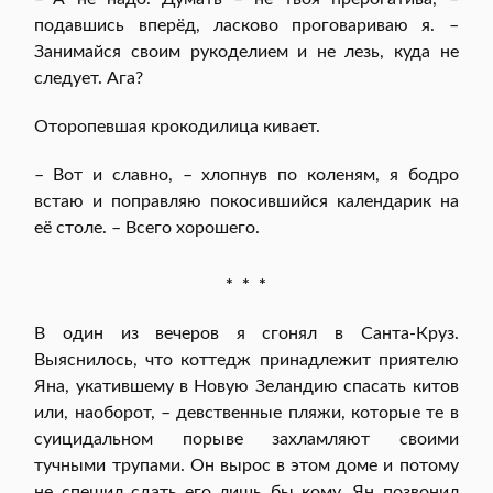
подавшись вперёд, ласково проговариваю я. –
Занимайся своим рукоделием и не лезь, куда не
следует. Ага?
Оторопевшая крокодилица кивает.
– Вот и славно, – хлопнув по коленям, я бодро
встаю и поправляю покосившийся календарик на
её столе. – Всего хорошего.
* * *
В один из вечеров я сгонял в Санта-Круз.
Выяснилось, что коттедж принадлежит приятелю
Яна, укатившему в Новую Зеландию спасать китов
или, наоборот, – девственные пляжи, которые те в
суицидальном порыве захламляют своими
тучными трупами. Он вырос в этом доме и потому
не спешил сдать его лишь бы кому. Ян позвонил