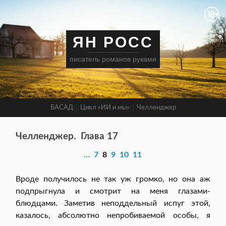
ЯН РОСС
писатель романов руками
БАСАД
Цикл «ИИ и мы»
Челленджер
Челленджер.
Глава 17
…
7
8
9
10
11
Вроде получилось не так уж громко, но она аж
подпрыгнула и смотрит на меня глазами-
блюдцами. Заметив неподдельный испуг этой,
казалось, абсолютно непробиваемой особы, я