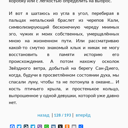
коробку или с лёгкостью определить на выброс.
И вот я шатаюсь из угла в угол, перебирая в
пальцах непальский браслет из черепов Кали,
символизирующий бесконечную череду мнимых
эго, чужих и моих собственных, умерщвлённых
мною на жизненном пути. Или рассматриваю
какой-то смутно знакомый клык и никак не могу
восстановить в памяти историю его
происхождения. А потом нахожу осколок
Звёздного ветра, добытый на берегу Сан-Диего,
когда, будучи в просветлённом состоянии духа, мы
спасали луну, чтобы та не потонула в океане… И
кость птичьего крыла, и простенькое кольцо,
выпрошенное у одной девушки, которой уже давно
нет.
назад
|
|
вперёд
128 / 193
F
T
L
T
V
W
V
X
O
E
О