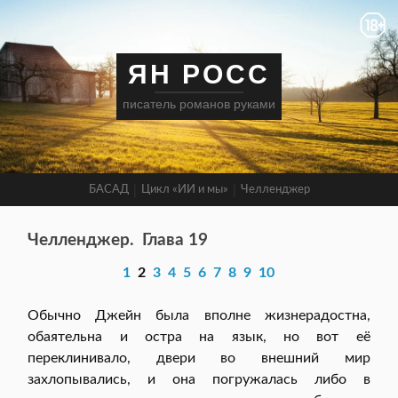
ЯН РОСС
писатель романов руками
БАСАД
Цикл «ИИ и мы»
Челленджер
Челленджер.
Глава 19
1
2
3
4
5
6
7
8
9
10
Обычно Джейн была вполне жизнерадостна,
обаятельна и остра на язык, но вот её
переклинивало, двери во внешний мир
захлопывались, и она погружалась либо в