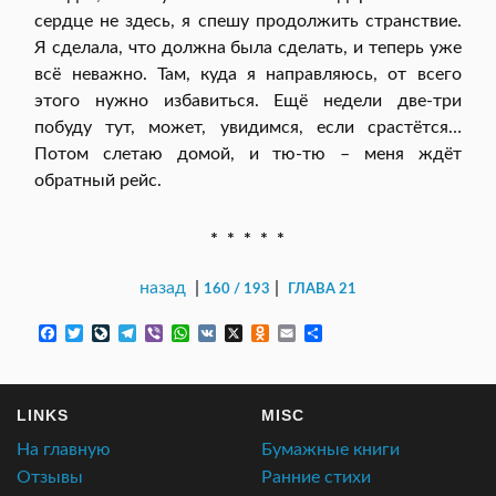
сердце не здесь, я спешу продолжить странствие.
Я сделала, что должна была сделать, и теперь уже
всё неважно. Там, куда я направляюсь, от всего
этого нужно избавиться. Ещё недели две-три
побуду тут, может, увидимся, если срастётся…
Потом слетаю домой, и тю-тю – меня ждёт
обратный рейс.
* * * * *
назад
|
|
160 / 193
ГЛАВА 21
F
T
L
T
V
W
V
X
O
E
О
a
w
i
e
i
h
K
d
m
т
c
i
v
l
b
a
n
a
п
e
t
e
e
e
t
o
i
р
b
t
J
g
r
s
k
l
а
LINKS
MISC
o
e
o
r
A
l
в
o
r
u
a
p
a
и
На главную
Бумажные книги
k
r
m
p
s
т
n
s
ь
Отзывы
Ранние стихи
a
n