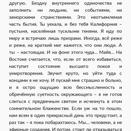
другую. Бездну внутреннего одиночества не
заполнить ни людьми, ни событиями, ни
заморскими странствиями. Это неотъемлемая
часть бытия. Ты уехала, и без тебя Калифорния –
пустыня, населённая тусклыми тенями. Я иду по
миру и встречаю лишь призраки. Иногда, всё реже
и реже, на краткий миг кажется, что они люди. А
ты – настоящая. И на фоне этого чуда… Майя… На
Востоке считается, что, если от всего избавиться,
наступит состояние высшего покоя и
умиротворения. Звучит круто, но уйти туда с
концами я не хочу. И пускай мне страшно и больно,
и я остро ощущаю всю бессмысленность и
обречённую суетность окружающего – я не готов
слиться с предвечным светом и исчезнуть в этом
сомнительном блаженстве. Если уж на то пошло,
нам всем в один прекрасный день это предстоит, а
раз так – я пока побарахтаюсь. Мы… человеки, а не
эфирные создания. И потом, стоит ли отказываться