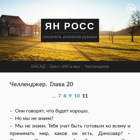
ЯН РОСС
писатель романов руками
БАСАД
Цикл «ИИ и мы»
Челленджер
Челленджер.
Глава 20
…
7
8
9
10
11
– Они говорят, что будет хорошо.
– Но мы не знаем?
– Мы не знаем. Тебя учат быть готовым ко всему и
принимать мир, каков он есть. Динозавр? –