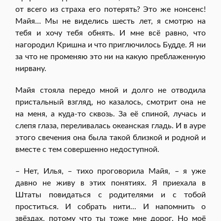
от всего из страха его потерять? Это же нонсенс!
Майя… Мы не виделись шесть лет, я смотрю на
тебя и хочу тебя обнять. И мне всё равно, что
нагородил Кришна и что приглючилось Будде. Я ни
за что не променяю это ни на какую преблаженную
нирвану.
Майя стояла передо мной и долго не отводила
пристальный взгляд, но казалось, смотрит она не
на меня, а куда-то сквозь. За её спиной, лучась и
слепя глаза, переливалась океанская гладь. И в ауре
этого свечения она была такой близкой и родной и
вместе с тем совершенно недоступной.
– Нет, Илья, – тихо проговорила Майя, – я уже
давно не живу в этих понятиях. Я приехала в
Штаты повидаться с родителями и с тобой
проститься. И собрать нити… И напомнить о
звёздах, потому что ты тоже мне дорог. Но моё