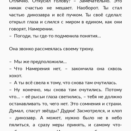
Отлично. Откусил голову? – Замечательно. Это
никак счастью не мешает. Наоборот. Ты стал
частью динозавра и всё пучком. Ты своё сделал:
открыл глаза и слился с миром в едином, как они
говорят, Намерении.
– Погоди, ты где-то подменила понятия…
Она звонко рассмеялась своему трюку.
– Мы же предположили…
– Что Намерения нет, – закончила она сквозь
хохот.
– А ты всё свела к тому, что снова там очутилась.
– Ну конечно, мы снова там очутились. Потому
что… – её рысьи глаза светились, – тебя не должно
останавливать то, чего нет. Это сомнения и страхи.
Думал, спасут звёзды? Дудки! Засмотрелся, и хлоп
– динозавр. А может, нужно было не в небо
пялиться, а сразу меры принять, и самому что-