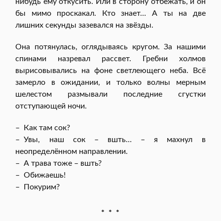
нибудь ему откусить. Или в сторону отбежать, и он
бы мимо проскакал. Кто знает… А ты на две
лишних секунды зазевался на звёзды.
Она потянулась, оглядываясь кругом. За нашими
спинами назревал рассвет. Гребни холмов
вырисовывались на фоне светлеющего неба. Всё
замерло в ожидании, и только волны мерным
шелестом размывали последние сгустки
отступающей ночи.
– Как там сок?
– Увы, наш сок – вшть… – я махнул в
неопределённом направлении.
– А трава тоже – вшть?
– Обижаешь!
– Покурим?
* * *