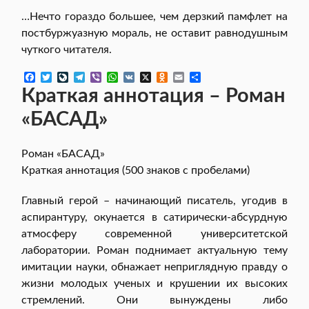
…Нечто гораздо большее, чем дерзкий памфлет на
постбуржуазную мораль, не оставит равнодушным
чуткого читателя.
F
T
L
T
V
W
V
X
O
E
О
a
w
i
e
i
h
K
d
m
т
Краткая аннотация – Роман
c
i
v
l
b
a
n
a
п
e
t
e
e
e
t
o
i
р
«БАСАД»
b
t
J
g
r
s
k
l
а
o
e
o
r
A
l
в
o
r
u
a
p
a
и
Роман «БАСАД»
k
r
m
p
s
т
n
s
ь
Краткая аннотация (500 знаков с пробелами)
a
n
l
i
k
Главный герой – начинающий писатель, угодив в
i
аспирантуру, окунается в сатирически-абсурдную
атмосферу современной университетской
лаборатории. Роман поднимает актуальную тему
имитации науки, обнажает неприглядную правду о
жизни молодых ученых и крушении их высоких
стремлений. Они вынуждены либо