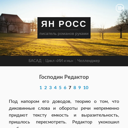
ЯН РОСС
писатель романов руками
БАСАД
Цикл «ИИ и мы»
Челленджер
Господин Редактор
1
2
3
4
5
6
7
8
9
10
Под напором его доводов, теорию о том, что
диковинные слова и обороты речи непременно
придают тексту емкость и выразительность,
пришлось пересмотреть. Редактор укокошил