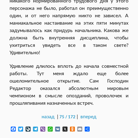
никакого нормированного трудового дня у этого
персонажа не было, работал он преимущественно
один, и от него напрямую никто не зависел. А
маниакальное настаивание на этих пяти минутах
задумывалось как придурь начальника. Какова же
должна быть внутренняя дисциплина, чтобы
ухитриться увидеть все в таком свете?
Удивительно!
Удивление длилось вплоть до начала совместной
работы. Тут меня ждало еще более
ошеломительное открытие. Сам Господин
Редактор оказался абсолютным мировым
чемпионом в смысле опозданий, проволочек и
прошляпивания назначенных встреч.
назад
|
|
вперед
75 / 172
F
T
L
T
V
W
V
X
O
E
О
a
w
i
e
i
h
K
d
m
т