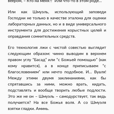
веером, – Кто на меня?!” Или что-то в этом роде…
Или как Шмуэль, использующий заповеди
Господни не только в качестве эталона для оценки
лабораторных данных, но и в виде универсального
инструмента для достижения корыстных целей и
оправдания сомнительных средств.
Его технология лжи с чистой совестью выглядит
следующим образом: чинно выводим в верхнем
правом углу “Басад” или “с Божьей помощью” (как
кому нравится), а в конце приписываем “с
благословением” или нечто подобное. И… Вуаля!
Между этими двумя заклинаниями, как бы
спрятавшись за ними, можно врать, кидать,
подставлять и вообще творить любые подлости.
Это же не он – Шмуэль – самодурствует, так ведь
получается? На все Божья воля. А со Шмуэля
взятки гладки. Аминь.