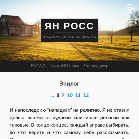
ЯН РОСС
писатель романов руками
БАСАД
Цикл «ИИ и мы»
Челленджер
Эпилог
…
8
9
10
11
12
И напоследок о “нападках” на религию. Я не ставил
целью высмеять иудаизм или иные религии как
таковые. В конце концов, каждый вправе выбирать,
во что верить и что самому себе рассказывать.