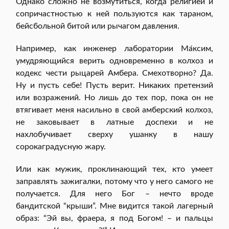
Однако сложно не возмутиться, когда религией и
сопричастностью к ней пользуются как тараном,
бейсбольной битой или рычагом давления.
Например, как инженер лаборатории Ма́ксим,
умудряющийся верить одновременно в колхоз и
кодекс чести рыцарей Амбера. Смехотворно? Да.
Ну и пусть себе! Пусть верит. Никаких претензий
или возражений. Но лишь до тех пор, пока он не
втягивает меня насильно в свой амберский колхоз,
не заковывает в латные доспехи и не
нахлобучивает сверху ушанку в нашу
сорокаградусную жару.
Или как мужик, проклинающий тех, кто умеет
заправлять зажигалки, потому что у него самого не
получается. Для него Бог – нечто вроде
бандитской “крыши”. Мне видится такой лагерный
образ: “Эй вы, фраера, я под Богом! – и пальцы