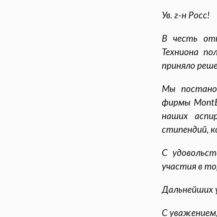
Ув. г-н Росс!
В честь от
Техниона по
приняло реше
Мы постано
фирмы MontB
наших аспи
стипендий, к
С удовольст
участия в т
Дальнейших у
С уважением