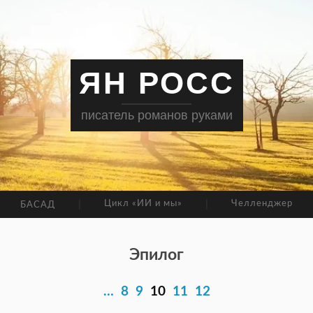
ЯН РОСС
писатель романов руками
Цикл «ИИ и мы»
Челленджер
БАСАД
Эпилог
…
8
9
10
11
12