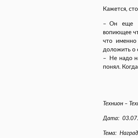
Кажется, сто
– Он еще с
вопиющее чт
что именно
доложить о 
– Не надо н
понял. Когд
Технион – Те
Дата: 03.07
Тема: Награ