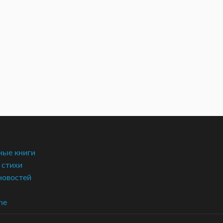
ые книги
 стихи
новостей
ne