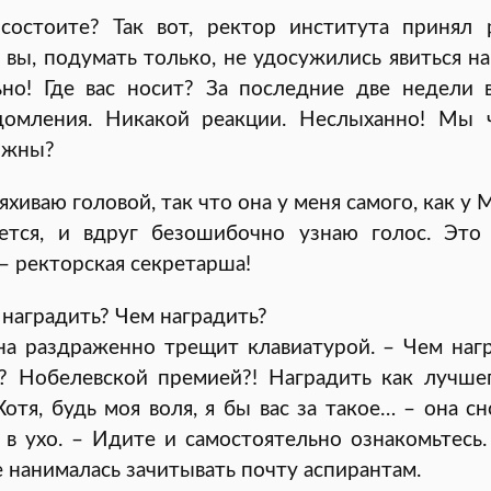
состоите? Так вот, ректор института принял 
А вы, подумать только, не удосужились явиться н
ьно! Где вас носит? За последние две недели 
домления. Никакой реакции. Неслыханно! Мы ч
лжны?
яхиваю головой, так что она у меня самого, как у М
ается, и вдруг безошибочно узнаю голос. Это
– ректорская секретарша!
 наградить? Чем наградить?
на раздраженно трещит клавиатурой. – Чем наг
? Нобелевской премией?! Наградить как лучше
 Хотя, будь моя воля, я бы вас за такое… – она с
 в ухо. – Идите и самостоятельно ознакомьтесь.
е нанималась зачитывать почту аспирантам.