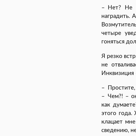
– Нет? Не 
наградить. 
Возмутител
четыре уве
гоняться до
Я резко встр
не отвалив
Инквизиция 
– Простите,
– Чем?! – о
как думаете
этого года.
клацает мне
сведению, н