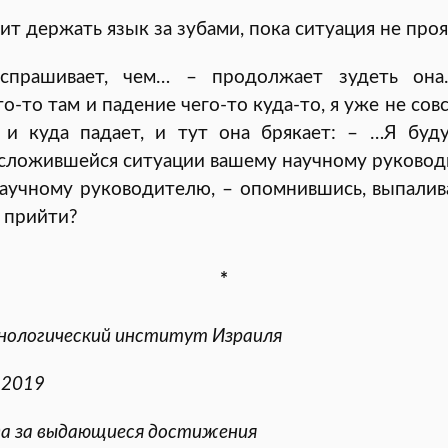
ит держать язык за зубами, пока ситуация не проя
прашивает, чем… – продолжает зудеть она
о-то там и падение чего-то куда-то, я уже не сов
 и куда падает, и тут она брякает: – …Я буд
сложившейся ситуации вашему научному руковод
аучному руководителю, – опомнившись, выпалива
а прийти?
*
хнологический институт Израиля
.2019
да за выдающиеся достижения