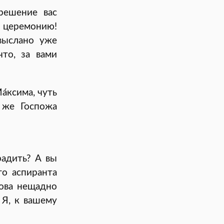
решение вас
а церемонию!
выслано уже
то, за вами
а́ксима, чуть
 же Госпожа
радить? А вы
го аспиранта
нова нещадно
 Я, к вашему