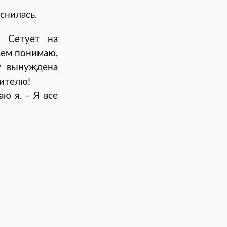
снилась.
. Сетует на
сем понимаю,
у вынуждена
ителю!
ю я. – Я все