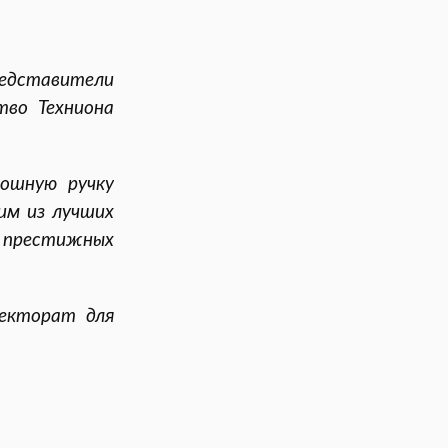
едставители
тво Техниона
ошную ручку
им из лучших
 престижных
ректорат для