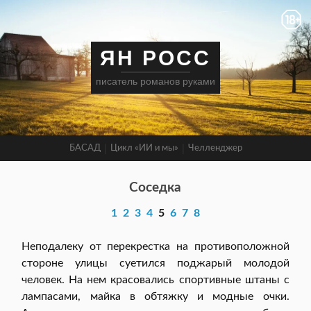
ЯН РОСС
писатель романов руками
БАСАД
Цикл «ИИ и мы»
Челленджер
Соседка
1
2
3
4
5
6
7
8
Неподалеку от перекрестка на противоположной
стороне улицы суетился поджарый молодой
человек. На нем красовались спортивные штаны с
лампасами, майка в обтяжку и модные очки.