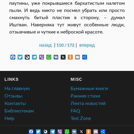
паутины, уже покрывшиеся бархатистым налетом
пыли. И ведь никто не посмел убрать или просто
смахнуть битый пластик в сторону, – думал
Иштван. Наверняка тут живут особенные люди,
отзывчивые и чуткие к неброской красоте.
назад
|
|
вперед
150 / 172
F
T
L
T
V
W
V
X
O
E
О
a
w
i
e
i
h
K
d
m
т
c
i
v
l
b
a
n
a
п
e
t
e
e
e
t
o
i
р
b
t
J
g
r
s
k
l
а
LINKS
MISC
o
e
o
r
A
l
в
o
r
u
a
p
a
и
На главную
Бумажные книги
k
r
m
p
s
т
n
s
ь
Отзывы
Ранние стихи
a
n
Контакты
Лента новостей
l
i
k
Библиотекам
FAQ
i
Help
Test Zone
Facebook
Twitter
LiveJournal
Telegram
Viber
WhatsApp
VK
X
Odnoklassniki
Email
Отправить