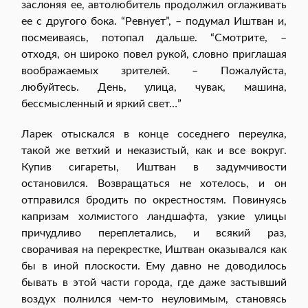
заслоняя ее, автолюбитель продолжил оглаживать
ее с другого бока. “Ревнует”, – подумал Иштван и,
посмеиваясь, потопал дальше. “Смотрите, –
отходя, он широко повел рукой, словно приглашая
воображаемых зрителей. – Пожалуйста,
любуйтесь. День, улица, чувак, машина,
бессмысленный и яркий свет…”
Ларек отыскался в конце соседнего переулка,
такой же ветхий и неказистый, как и все вокруг.
Купив сигареты, Иштван в задумчивости
остановился. Возвращаться не хотелось, и он
отправился бродить по окрестностям. Повинуясь
капризам холмистого ландшафта, узкие улицы
причудливо переплетались, и всякий раз,
сворачивая на перекрестке, Иштван оказывался как
бы в иной плоскости. Ему давно не доводилось
бывать в этой части города, где даже застывший
воздух полнился чем-то неуловимым, становясь