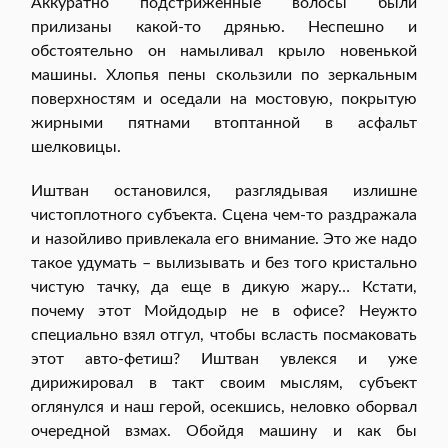
Аккуратно подстриженные волосы были
прилизаны какой-то дрянью. Неспешно и
обстоятельно он намыливал крыло новенькой
машины. Хлопья пены скользили по зеркальным
поверхностям и оседали на мостовую, покрытую
жирными пятнами втоптанной в асфальт
шелковицы.
Иштван остановился, разглядывая излишне
чистоплотного субъекта. Сцена чем-то раздражала
и назойливо привлекала его внимание. Это же надо
такое удумать – вылизывать и без того кристально
чистую тачку, да еще в дикую жару… Кстати,
почему этот Мойдодыр не в офисе? Неужто
специально взял отгул, чтобы всласть посмаковать
этот авто-фетиш? Иштван увлекся и уже
дирижировал в такт своим мыслям, субъект
оглянулся и наш герой, осекшись, неловко оборвал
очередной взмах. Обойдя машину и как бы