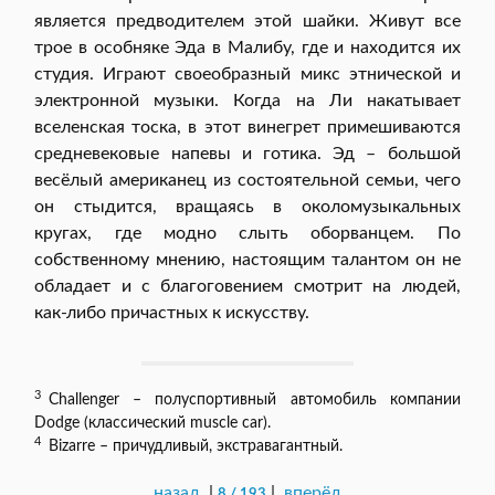
является предводителем этой шайки. Живут все
трое в особняке Эда в Малибу, где и находится их
студия. Играют своеобразный микс этнической и
электронной музыки. Когда на Ли накатывает
вселенская тоска, в этот винегрет примешиваются
средневековые напевы и готика. Эд – большой
весёлый американец из состоятельной семьи, чего
он стыдится, вращаясь в околомузыкальных
кругах, где модно слыть оборванцем. По
собственному мнению, настоящим талантом он не
обладает и с благоговением смотрит на людей,
как-либо причастных к искусству.
3
Challenger – полуспортивный автомобиль компании
Dodge (классический muscle car).
4
Bizarre – причудливый, экстравагантный.
назад
|
|
вперёд
8 / 193