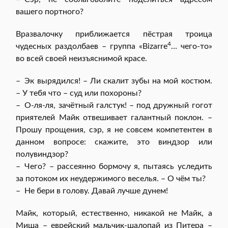
вашего портного?
Вразвалочку приближается пёстрая троица
4
чудесных раздолбаев – группа «Bizarre
… чего-то»
во всей своей неизъяснимой красе.
– Эк вырядился! – Ли скалит зубы на мой костюм.
– У тебя что – суд или похороны?
– О-ля-ля, зачётный галстук! – под дружный гогот
приятелей Майк отвешивает галантный поклон. –
Прошу прощения, сэр, я не совсем компетентен в
данном вопросе: скажите, это виндзор или
полувиндзор?
– Чего? – рассеянно бормочу я, пытаясь уследить
за потоком их неудержимого веселья. – О чём ты?
– Не бери в голову. Давай лучше дунем!
Майк, который, естественно, никакой не Майк, а
Миша – еврейский мальчик-шалопай из Питера –