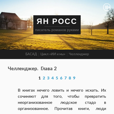
ЯН РОСС
писатель романов руками
БАСАД
Цикл «ИИ и мы»
Челленджер
Челленджер.
Глава 2
1
2
3
4
5
6
7
8
9
В книгах нечего ловить и нечего искать. Их
сочиняют для того, чтобы превратить
неорганизованное людское стадо в
организованное. Прочитав книги, люди