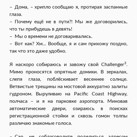
– Дома, – хрипло сообщаю я, протирая заспанные
глаза.
– Почему ещё не в пути?! Мы же договорились,
что ты прибудешь в девять!
– Мы о времени не договаривались.
– Вот как? Хм… Вообще, я и сам прихожу поздно,
так что это даже удобно.
3
Я наскоро собираюсь и завожу свой Challenger
.
Мимо проносятся опрятные домики. В зеркалах,
слепя глаза, поблёскивает весеннее солнце.
Ветвистые трещины на мостовой аккуратно залиты
гудроном. Выруливаю на Pacific Coast Highway,
полчаса – и я на парковке аэропорта. Миновав
автоматические двери, озираюсь в поисках
регистрационной стойки и сквозь гомон толпы
различаю знакомые голоса.
– Сэр, не соблаговолите поделиться адресом