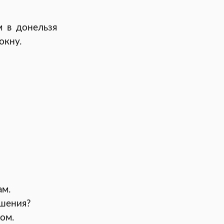
 в донельзя
окну.
ам.
ошения?
ом.