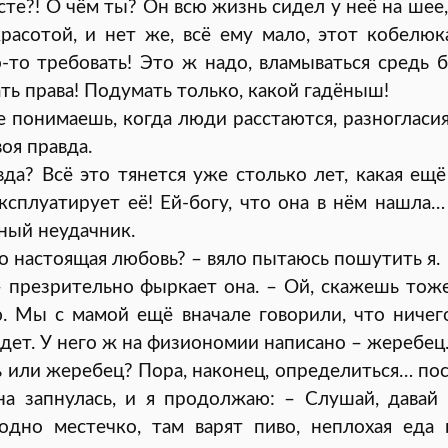
сте?! О чём ты? Он всю жизнь сидел у неё на шее,
расотой, и нет же, всё ему мало, этот кобелю
о-то требовать! Это ж надо, вламываться средь б
ть права! Подумать только, какой гадёныш!
 понимаешь, когда люди расстаются, разногласи
оя правда.
вда? Всё это тянется уже столько лет, какая ещё
ксплуатирует её! Ей-богу, что она в нём нашла
ный неудачник.
о настоящая любовь? – вяло пытаюсь пошутить я.
 презрительно фыркает она. – Ой, скажешь тоже
. Мы с мамой ещё вначале говорили, что ничег
йдет. У него ж на физиономии написано – жеребец
ь или жеребец? Пора, наконец, определиться… пос
на запнулась, и я продолжаю: – Слушай, давай
 одно местечко, там варят пиво, неплохая еда