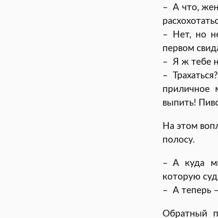
– А что, же
расхохотатьс
– Нет, но н
первом свид
– Я ж тебе н
– Трахатьс
приличное 
выпить! Пив
На этом воп
полосу.
– А куда м
которую суд
– А теперь 
Обратный п