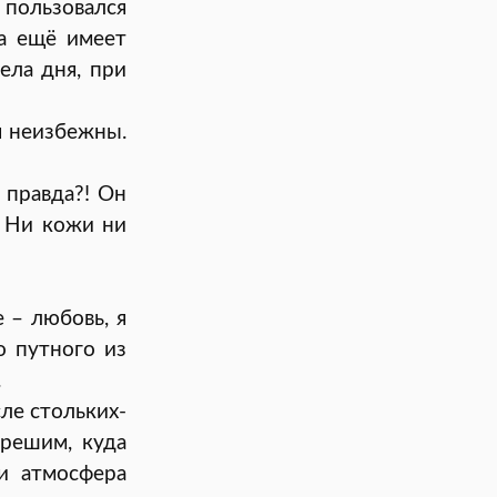
 пользовался
ка ещё имеет
ела дня, при
я неизбежны.
 правда?! Он
… Ни кожи ни
 – любовь, я
о путного из
.
ле стольких-
 решим, куда
 и атмосфера