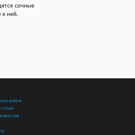
одятся сочные
 к ней.
ые книги
 стихи
новостей
ne