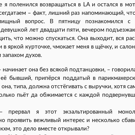
 я поленился возвращаться в LA и остался в мот
сегдатаем – факт, лишний раз напоминающий, что
лищный вопрос. В пятницу познакомился с 
девушкой лет двадцати пяти, вечером подъезжаю
ить, что можно спускаться. Она выходит, вся ра
и в яркой курточке, чмокает меня в щёчку, и сало
 запахом духов.
 начинает она без всякой подтанцовки, – говорила
 её бывший, припёрся поддатый в парикмахерс
 она, типа, должна отстёгивать с выручки, хотя са
только пьёт да обжимается с каждой подвернувш
– прервал я этот экзальтированный монол
о проявить вежливый интерес и несколько сбав
 кхм, это дело вместе открывали?