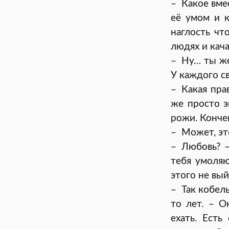
– Какое вме
её умом и к
наглость чт
людях и кача
– Ну… ты же
У каждого св
– Какая пра
же просто э
рожи. Конче
– Может, эт
– Любовь? –
тебя умоляю
этого не вы
– Так кобел
то лет. – О
ехать. Есть