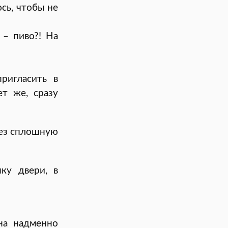
сь, чтобы не
 – пиво?! На
ригласить в
т же, сразу
рез сплошную
ку двери, в
на надменно