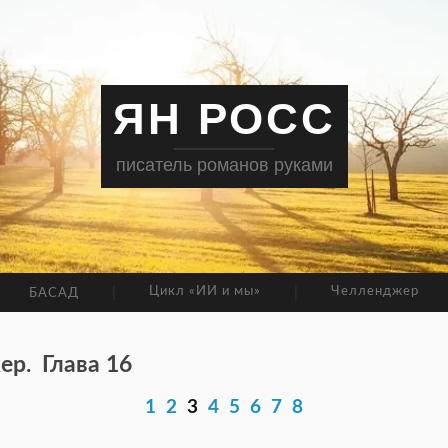
ЯН РОСС
писатель романов руками
Цикл «ИИ и мы»
Челленджер
БАСАД
ер.
Глава 16
1
2
3
4
5
6
7
8