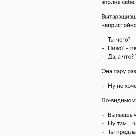
вполне себе.
Вытаращивш
непристойно
– Ты чего?
– Пиво? – п
– Да, а что?
Она пару раз
– Ну не хоч
По-видимому,
– Выпьешь ч
– Ну там… ч
– Ты предла