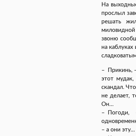
На выходные
прослыл зав
решать жи
миловидной 
звоню сообщ
на каблуках 
сладковатым
– Прикинь, –
этот мудак,
скандал. Что
не делает, 
Он…
– Погоди, 
одновременн
– а они эту…