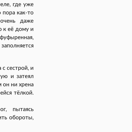
еле, где уже
 пора как-то
очень даже
 к её дому и
сфуфыренная,
н заполняется
 с сестрой, и
кую и затеял
м он ни хрена
ейся тёлкой.
ог, пытаясь
ить обороты,