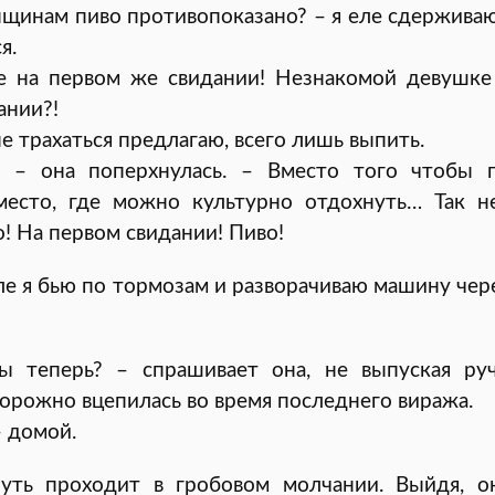
нщинам пиво противопоказано? – я еле сдерживаю
я.
е на первом же свидании! Незнакомой девушке
ании?!
е трахаться предлагаю, всего лишь выпить.
я? – она поперхнулась. – Вместо того чтобы п
место, где можно культурно отдохнуть… Так не
о! На первом свидании! Пиво!
ле я бью по тормозам и разворачиваю машину че
ы теперь? – спрашивает она, не выпуская руч
орожно вцепилась во время последнего виража.
– домой.
уть проходит в гробовом молчании. Выйдя, о