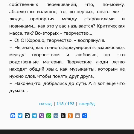
собственных переживаний, что, по-моему,
абсолютно излишне, то, во-первых, опять же –
люди, пропорция между старожилами и
новичками… как это у вас называется? Критическая
масса, так? Во-вторых – творчество…
– О! О! Хорошо, творчество, – воспрянул я.
– Не знаю, как точно сформулировать взаимосвязь
между творчеством и любовью, но это
родственные материи. Творческие люди легко
находят общий язык, как музыканты, которым не
нужно слов, чтобы понять друг друга.
– Наконец-то, добрались до сути. А я вот ещё что
думаю…
назад
|
|
вперёд
118 / 193
F
T
L
T
V
W
V
X
O
E
О
a
w
i
e
i
h
K
d
m
т
c
i
v
l
b
a
n
a
п
e
t
e
e
e
t
o
i
р