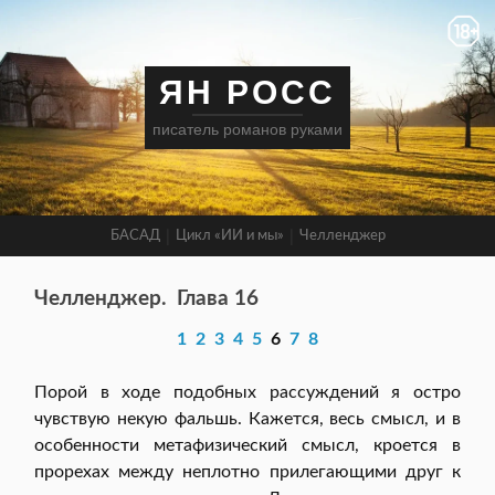
ЯН РОСС
писатель романов руками
БАСАД
Цикл «ИИ и мы»
Челленджер
Челленджер.
Глава 16
1
2
3
4
5
6
7
8
Порой в ходе подобных рассуждений я остро
чувствую некую фальшь. Кажется, весь смысл, и в
особенности метафизический смысл, кроется в
прорехах между неплотно прилегающими друг к