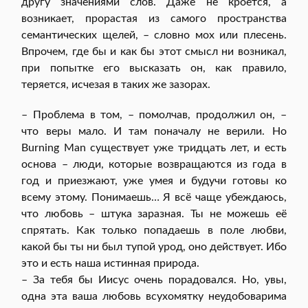
другу значениями слов. Даже не кроется, а
возникает, прорастая из самого пространства
семантических щелей, – словно мох или плесень.
Впрочем, где бы и как бы этот смысл ни возникал,
при попытке его высказать он, как правило,
теряется, исчезая в таких же зазорах.
– Проблема в том, – помолчав, продолжил он, –
что веры мало. И там поначалу не верили. Но
Burning Man существует уже тридцать лет, и есть
основа – люди, которые возвращаются из года в
год и приезжают, уже умея и будучи готовы ко
всему этому. Понимаешь… Я всё чаще убеждаюсь,
что любовь – штука заразная. Ты не можешь её
спрятать. Как только попадаешь в поле любви,
какой бы ты ни был тупой урод, оно действует. Ибо
это и есть наша истинная природа.
– За тебя бы Иисус очень порадовался. Но, увы,
одна эта ваша любовь всухомятку неудобоварима